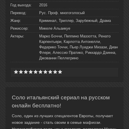
Год выхода:
2016
Перевод:
Рус. Проф. многоголосый
Жанр:
Криминал, Триллер, Зарубежный, Драма
Режиссер:
Микеле Альаикуе
Актеры:
Марко Боччи, Пеппино Маззотта, Ренато
Карпентьери, Карлотта Антонелли,
Федерико Точчи, Пьер Луиджи Мизази, Диан
Флери, Алессио Пратико, Риккардо Дзинна,
Джованни Пеллегрино
Соло итальянский сериал на русском
онлайн бесплатно!
Соло, один из лучших спецагентов Европы, получает
новое задание - стать своим в семье мафиози.