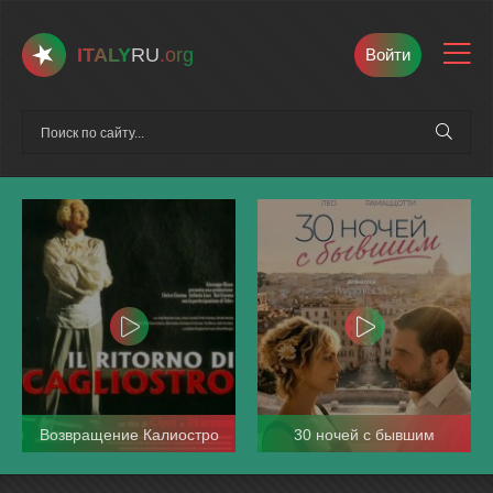
ITALY
RU
.org
Войти
Возвращение Калиостро
30 ночей с бывшим