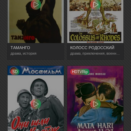
ТАМАНГО
КОЛОСС РОДОССКИЙ
драма, история
драма, приключения, военный, история
SD
HDTVRip