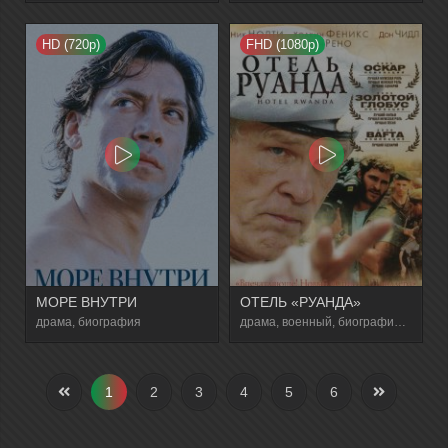
HD (720p)
FHD (1080p)
МОРЕ ВНУТРИ
ОТЕЛЬ «РУАНДА»
драма, биография
драма, военный, биография, история
1
2
3
4
5
6