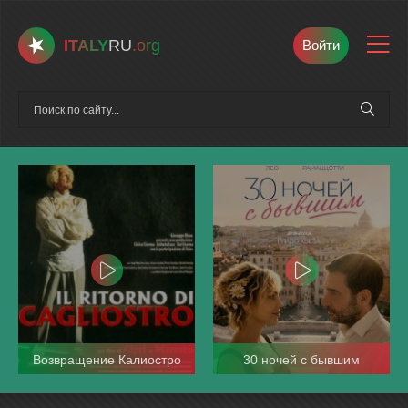
ITALY
RU
.org
Войти
Возвращение Калиостро
30 ночей с бывшим