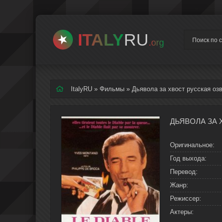
ITALY
RU
.org
ItalyRU
»
Фильмы
» Дьявола за хвост русская оз
Оригинальное:
Год выхода:
Перевод:
Жанр:
Режиссер:
Актеры: