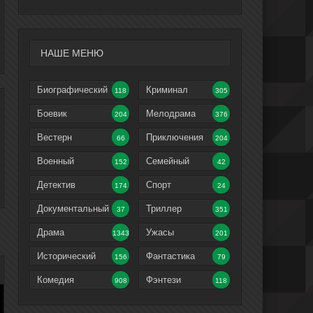
НАШЕ МЕНЮ
Биографический
Криминал
118
305
Боевик
Мелодрама
204
376
Вестерн
Приключения
66
204
Военный
Семейный
152
42
Детектив
Спорт
174
24
Документальный
Триллер
37
351
Драма
Ужасы
1343
201
Исторический
Фантастика
156
79
Комедия
Фэнтези
908
118